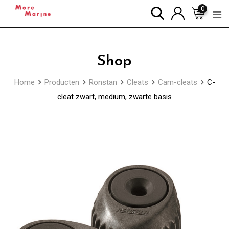
Skip
0
to
content
Shop
Home
Producten
Ronstan
Cleats
Cam-cleats
C-
cleat zwart, medium, zwarte basis