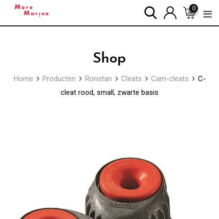
Skip
0
to
content
Shop
Home
Producten
Ronstan
Cleats
Cam-cleats
C-
cleat rood, small, zwarte basis