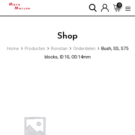
Skip
0
to
content
Shop
Home
Producten
Ronstan
Onderdelen
Bush, SS, S75
blocks, ID:10, OD:14mm