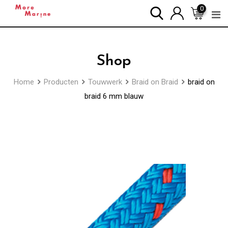
Skip
0
to
content
Shop
Home
Producten
Touwwerk
Braid on Braid
braid on
braid 6 mm blauw