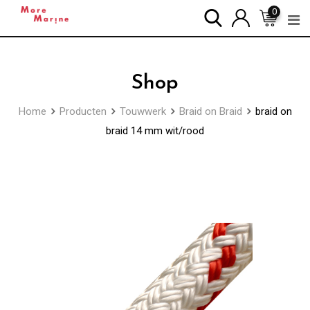
Skip
0
to
content
Shop
Home
Producten
Touwwerk
Braid on Braid
braid on
braid 14 mm wit/rood