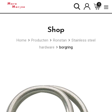
Skip
0
to
content
Shop
Home
Producten
Ronstan
Stainless steel
hardware
borgring