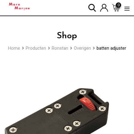
Skip
0
to
content
Shop
Home
Producten
Ronstan
Overigen
batten adjuster