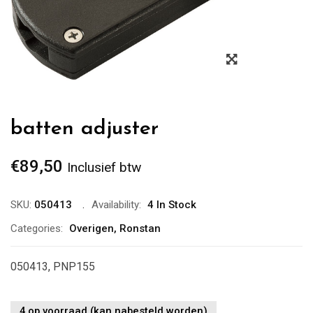
Zoom
batten adjuster
€
89,50
Inclusief btw
SKU:
050413
Availability:
4 In Stock
Categories:
Overigen
,
Ronstan
050413, PNP155
4 op voorraad (kan nabesteld worden)