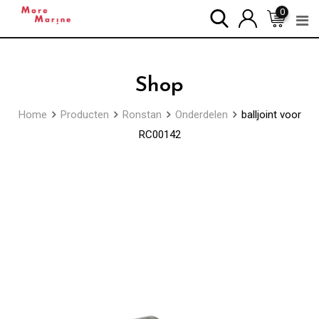
Skip
0
to
content
Shop
Home
Producten
Ronstan
Onderdelen
balljoint voor
RC00142