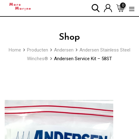
Skip
0
to
content
Shop
Home
Producten
Andersen
Andersen Stainless Steel
Winches®
Andersen Service Kit – 58ST