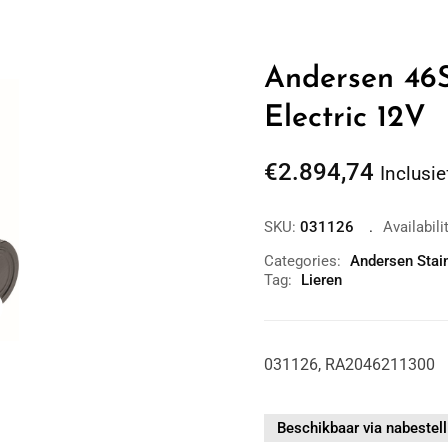
Andersen 46S
Electric 12V
€
2.894,74
Inclusie
SKU:
031126
Availabili
Categories:
Andersen Stai
Tag:
Lieren
Zoom
031126, RA2046211300
Beschikbaar via nabestell