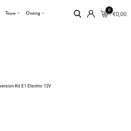
0
€
0,00
Touw
Overig
rsion Kit E1 Electric 12V