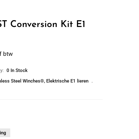
T Conversion Kit E1
f btw
ty:
0 In Stock
nless Steel Winches®
,
Elektrische E1 lieren
ing