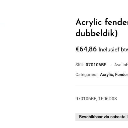
Acrylic fende
dubbeldik)
€
64,86
Inclusief bt
SKU:
070106BE
Availabi
Categories:
Acrylic
,
Fende
Zoom
070106BE, 1F06D08
Beschikbaar via nabestell