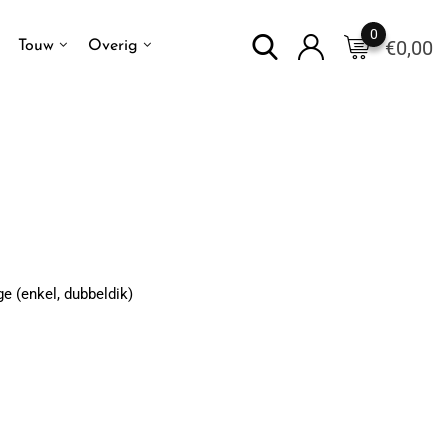
0
€
0,00
Touw
Overig
e (enkel, dubbeldik)