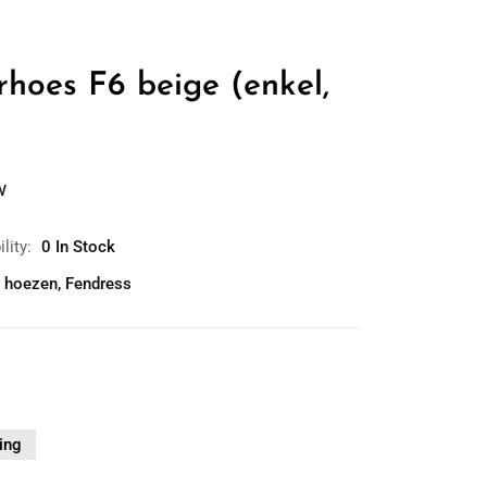
rhoes F6 beige (enkel,
w
lity:
0 In Stock
r hoezen
,
Fendress
ing