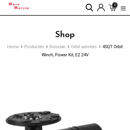
Skip
0
to
content
Shop
Home
Producten
Ronstan
Orbit winches
45QT Orbit
Winch, Power Kit, E2 24V