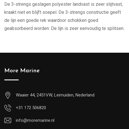
De 3-strengs geslagen polyester landvast is zeer slijtvast,
kraakt niet en blijft soepel. De 3-strengs constructie geeft
de lijn een goede rek waardoor schokken goed
geabsorbeerd worden. De lijn is zeer eenvoudig te splitsen.
More Marine
Waaier 44, 2451VW, Leimuiden, Nederland
+31 172 506820
info@moremarine.nl