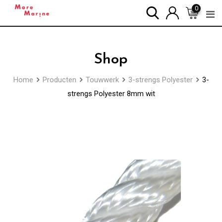
Skip
0
to
content
Shop
Home
Producten
Touwwerk
3-strengs Polyester
3-
strengs Polyester 8mm wit