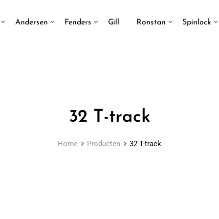
Andersen
Fenders
Gill
Ronstan
Spinlock
32 T-track
Home
Producten
32 T-track